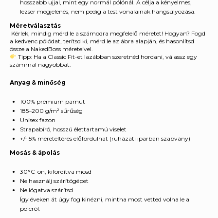
hosszabb ujjal, mint egy normál pólónál. A célja a kényelmes,
lezser megjelenés, nem pedig a test vonalainak hangsúlyozása.
Méretválasztás
Kérlek, mindig mérd le a számodra megfelelő méretet! Hogyan? Fogd
a kedvenc pólódat, terítsd ki, mérd le az ábra alapján, és hasonlítsd
össze a NakedBoss méreteivel.
Tipp: Ha a Classic Fit-et lazábban szeretnéd hordani, válassz egy
számmal nagyobbat.
Anyag & minőség
100% prémium pamut
185–200 g/m² sűrűség
Unisex fazon
Strapabíró, hosszú élettartamú viselet
+/- 5% méreteltérés előfordulhat (ruházati iparban szabvány)
Mosás & ápolás
30°C-on, kifordítva mosd
Ne használj szárítógépet
Ne lógatva szárítsd
Így éveken át úgy fog kinézni, mintha most vetted volna le a
polcról.