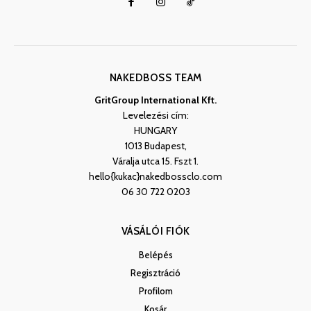
NAKEDBOSS TEAM
GritGroup International Kft.
Levelezési cím:
HUNGARY
1013 Budapest,
Váralja utca 15. Fszt 1.
hello{kukac}nakedbossclo.com
06 30 722 0203
VÁSÁLÓI FIÓK
Belépés
Regisztráció
Profilom
Kosár