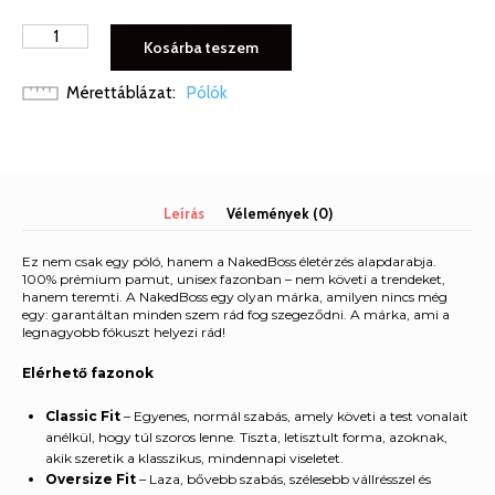
NAKEDBOSS
Kosárba teszem
PÓLÓ
NB027
Mérettáblázat
Pólók
mennyiség
Leírás
Vélemények (0)
Ez nem csak egy póló, hanem a NakedBoss életérzés alapdarabja.
100% prémium pamut, unisex fazonban – nem követi a trendeket,
hanem teremti. A NakedBoss egy olyan márka, amilyen nincs még
egy: garantáltan minden szem rád fog szegeződni. A márka, ami a
legnagyobb fókuszt helyezi rád!
Elérhető fazonok
Classic Fit
– Egyenes, normál szabás, amely követi a test vonalait
anélkül, hogy túl szoros lenne. Tiszta, letisztult forma, azoknak,
akik szeretik a klasszikus, mindennapi viseletet.
Oversize Fit
– Laza, bővebb szabás, szélesebb vállrésszel és