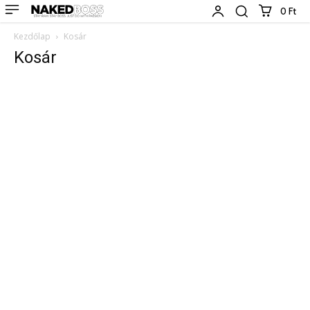
0 Ft
Kezdőlap
Kosár
Kosár