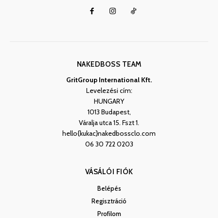
NAKEDBOSS TEAM
GritGroup International Kft.
Levelezési cím:
HUNGARY
1013 Budapest,
Váralja utca 15. Fszt 1.
hello{kukac}nakedbossclo.com
06 30 722 0203
VÁSÁLÓI FIÓK
Belépés
Regisztráció
Profilom