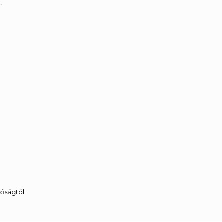
.
óságtól.