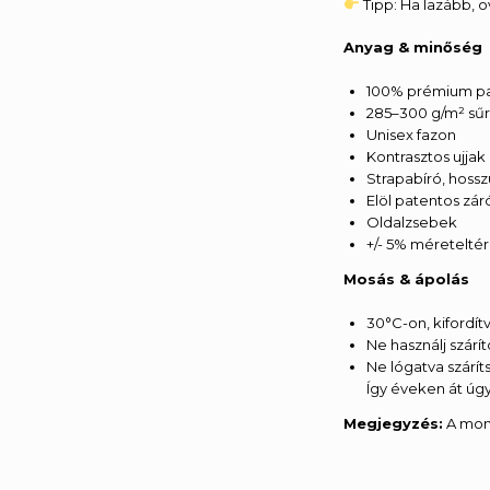
Tipp: Ha lazább, 
Anyag & minőség
100% prémium pa
285–300 g/m² sű
Unisex fazon
Kontrasztos ujjak 
Strapabíró, hossz
Elöl patentos zá
Oldalzsebek
+/- 5% méreteltér
Mosás & ápolás
30°C-on, kifordí
Ne használj szár
Ne lógatva szárít
Így éveken át úgy
Megjegyzés:
A moni