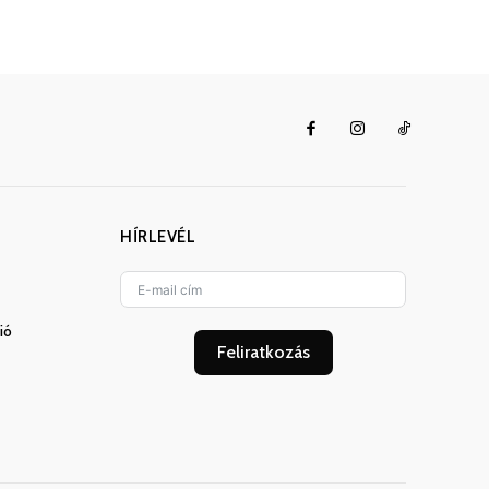
HÍRLEVÉL
ió
Feliratkozás