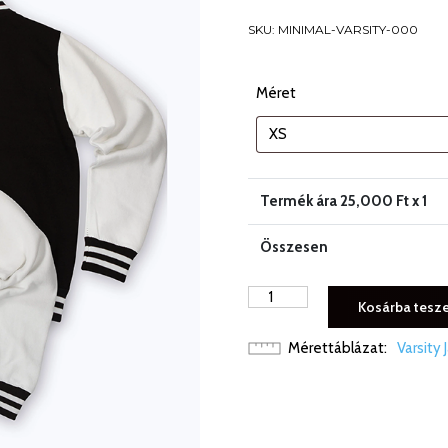
SKU:
MINIMAL-VARSITY-000
Méret
Termék ára
25,000
Ft x 1
Összesen
MINIMAL
Kosárba tesz
VARSITY
JACKET
Mérettáblázat
Varsity 
mennyiség