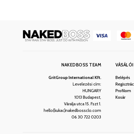
NAKEDBOSS TEAM
VÁSÁLÓI
GritGroup International Kft.
Belépés
Levelezési cím:
Regisztrác
HUNGARY
Profilom
1013 Budapest,
Kosár
Váralja utca 15. Fszt 1.
hello{kukac}nakedbossclo.com
06 30 722 0203