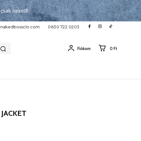
, csak neked!
c}nakedbossclo.com
0630 722 0203
Fiókom
0 Ft
 JACKET