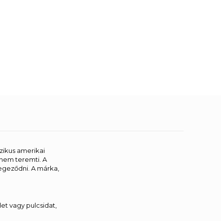
szikus amerikai
nem teremti. A
egeződni. A márka,
t vagy pulcsidat,