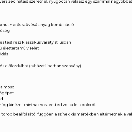
oversized hatást szeretnél, nyugodtan válassz egy számmal nagyobbat
mut + erős szövésű anyag kombináció
rűség
és test rész klasszikus varsity stílusban
ú élettartamú viselet
ródás
és előfordulhat (ruházati iparban szabvány)
tva mosd
ítógépet
sd
 fog kinézni, mintha most vetted volna le a polcról.
torod beállításától függően a színek kis mértékben eltérhetnek a val