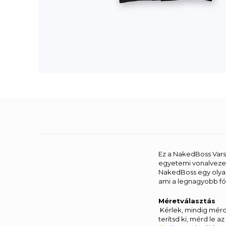
Ez a NakedBoss Varsit
egyetemi vonalvezet
NakedBoss egy olyan
ami a legnagyobb fók
Méretválasztás
Kérlek, mindig mérd
terítsd ki, mérd le 