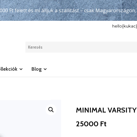
000 Ft felett és mi álljuk a szállítást – csak Magyarországon
hello{kuka
llekciók
Blog
MINIMAL VARSITY
25000
Ft