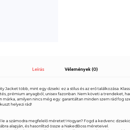
Leírás
Vélemények (0)
y Jacket több, mint egy dzseki: ez a stílus és az erő találkozása. Klas
és, prémium anyagból, unisex fazonban. Nem követi a trendeket, ha
 márka, amilyen nincs még egy: garantáltan minden szem rád fog sz
uszt helyezi rád!
 le a számodra megfelelő méretet! Hogyan? Fogd a kedvenc dzsekide
az ábra alapján, és hasonlítsd össze a NakedBoss méreteivel.