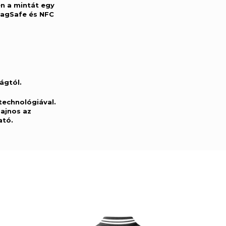
n a mintát egy
 MagSafe és NFC
ágtól.
 technológiával.
sajnos az
ató.