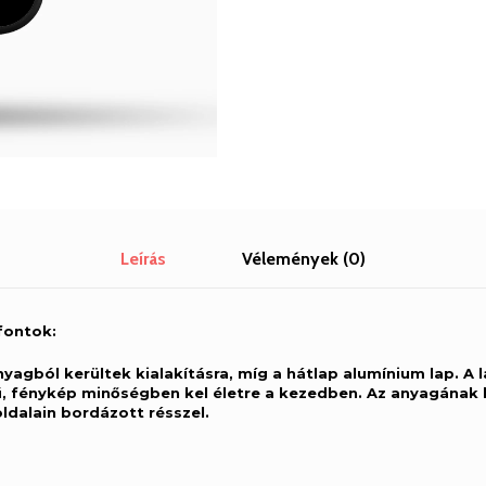
Leírás
Vélemények (0)
fontok:
anyagból kerültek kialakításra, míg a hátlap alumínium lap. A l
hű, fénykép minőségben kel életre a kezedben. Az anyagána
oldalain bordázott résszel.