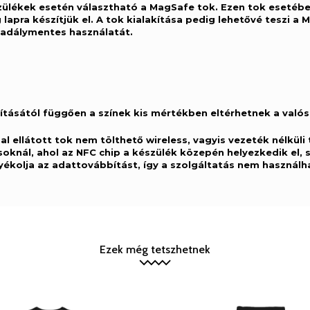
ülékek esetén választható a MagSafe tok. Ezen tok esetébe
lapra készítjük el. A tok kialakítása pedig lehetővé teszi a
kadálymentes használatát.
ításától függően a színek kis mértékben eltérhetnek a valós
l ellátott tok nem tölthető wireless, vagyis vezeték nélküli
soknál, ahol az NFC chip a készülék közepén helyezkedik el, 
yékolja az adattovábbítást, így a szolgáltatás nem használh
Ezek még tetszhetnek