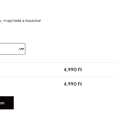
k, majd tedd a Kosárba!
4,990
Ft
4,990
Ft
em