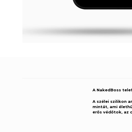
A NakedBoss tele
A szélei szilikon 
mintát, ami élet
erős védőtok, az 