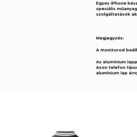
Egyes iPhone kész
speciális műanyag 
szolgáltatások a
Megjegyzés:
A monitorod beáll
Az alumínium lappa
Azon telefon típu
alumínium lap árn