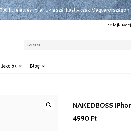
000 Ft felett és mi álljuk a szállítást – csak Magyarországon
hello{kuka
llekciók
Blog
NAKEDBOSS iPhon
4990
Ft