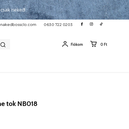
, csak neked!
c}nakedbossclo.com
0630 722 0203
Fiókom
0 Ft
e tok NB018