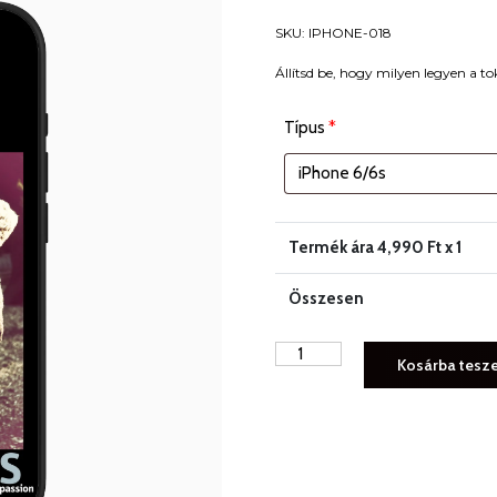
SKU:
IPHONE-018
Állítsd be, hogy milyen legyen a to
Típus
*
Termék ára
4,990
Ft x 1
Összesen
NAKEDBOSS
Kosárba tesz
iPhone
tok
NB018
mennyiség