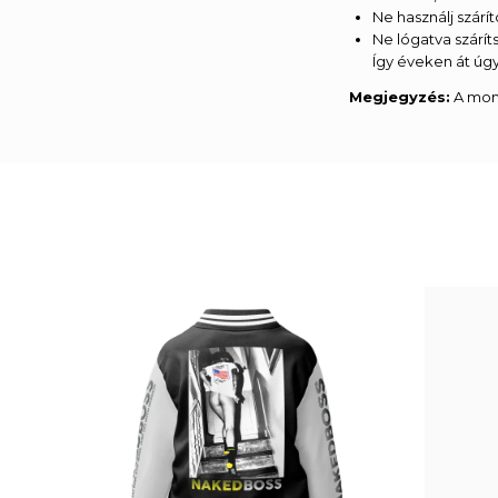
Ne használj szár
Ne lógatva szárít
Így éveken át úgy
Megjegyzés:
A moni