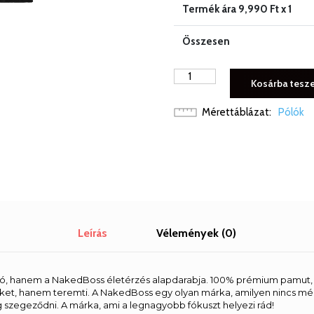
Termék ára
9,990
Ft x 1
Összesen
NAKEDBOSS
Kosárba tesz
PÓLÓ
NB006
Mérettáblázat
Pólók
mennyiség
Leírás
Vélemények (0)
ó, hanem a NakedBoss életérzés alapdarabja. 100% prémium pamut, 
ket, hanem teremti. A NakedBoss egy olyan márka, amilyen nincs mé
 szegeződni. A márka, ami a legnagyobb fókuszt helyezi rád!