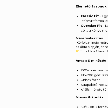
Elérhető fazonok
Classic Fit
– Egye
letisztult forma, 
Oversize Fit
– L
célja a kényelme
Méretválasztás
Kérlek, mindig mérd
az ábra alapján, és 
Tipp: Ha a Classi
Anyag & minőség
100% prémium p
185–200 g/m² sű
Unisex fazon
Strapabíró, hossz
+/- 5% méreteltér
Mosás & ápolás
30°C-on, kifordí