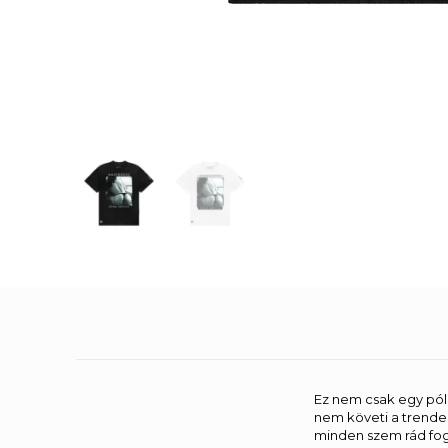
Ez nem csak egy pól
nem követi a trende
minden szem rád fog