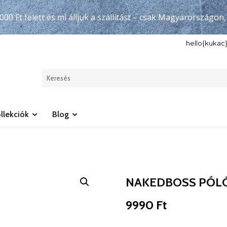
000 Ft felett és mi álljuk a szállítást – csak Magyarországon
hello{kuka
llekciók
Blog
NAKEDBOSS PÓL
9990
Ft