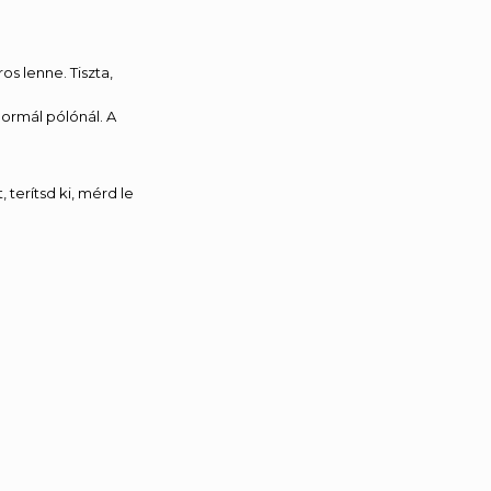
os lenne. Tiszta,
normál pólónál. A
terítsd ki, mérd le