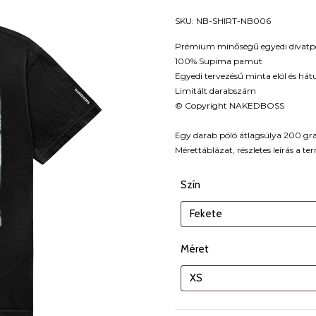
SKU:
NB-SHIRT-NB006
Prémium minőségű egyedi divatp
100% Supima pamut
Egyedi tervezésű minta elöl és hát
Limitált darabszám
© Copyright NAKEDBOSS
Egy darab póló átlagsúlya 200 g
Mérettáblázat, részletes leírás a te
Szín
Méret