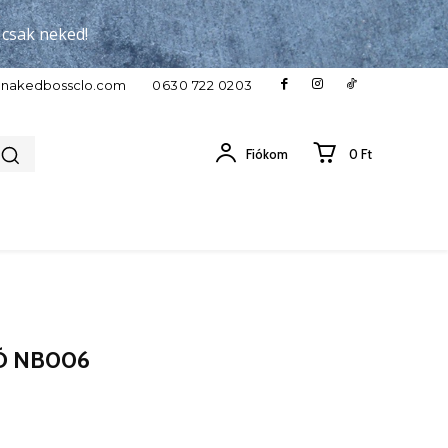
, csak neked!
c}nakedbossclo.com
0630 722 0203
Fiókom
0 Ft
Ó NB006