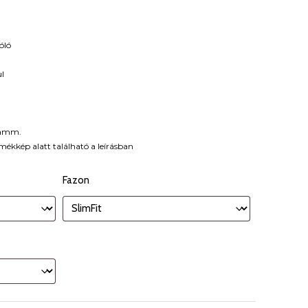
óló
ul
ramm.
rmékkép alatt található a leírásban
Fazon