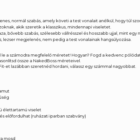
nes, normál szabás, amely követi a test vonalait anélkül, hogy túl szor
azoknak, akik szeretik a klasszikus, mindennapi viseletet.
aza, bővebb szabás, szélesebb vállrésszel és hosszabb ujjal, mint egy 
s, lezser megjelenés, nem pedig a test vonalainak hangsúlyozása.
 le a számodra megfelelő méretet! Hogyan? Fogd a kedvenc pólódat, 
hasonlítsd össze a NakedBoss méreteivel.
c Fit-et lazábban szeretnéd hordani, válassz egy számmal nagyobbat.
amut
rűség
ú élettartamú viselet
és előfordulhat (ruházati iparban szabvány)
tva mosd