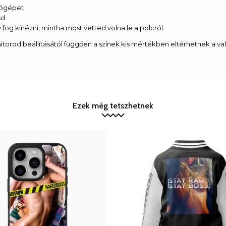
ítógépet
sd
 fog kinézni, mintha most vetted volna le a polcról.
torod beállításától függően a színek kis mértékben eltérhetnek a val
Ezek még tetszhetnek