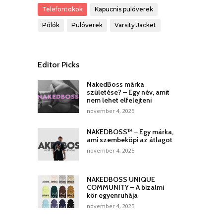
Telefontokok
Kapucnis pulóverek
Pólók
Pulóverek
Varsity Jacket
Editor Picks
NakedBoss márka
születése? – Egy név, amit
nem lehet elfelejteni
november 4, 2025
NAKEDBOSS™ – Egy márka,
ami szembeköpi az átlagot
november 4, 2025
NAKEDBOSS UNIQUE
COMMUNITY – A bizalmi
kör egyenruhája
november 4, 2025