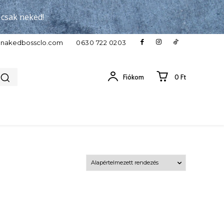
, csak neked!
c}nakedbossclo.com
0630 722 0203
Fiókom
0 Ft