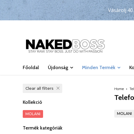
Vásárolj 40.
Főoldal
Újdonság
Minden Termék
Ko
Clear all filters
Home
Tel
Telef
Kollekció
MOLANI
MOLANI
Termék kategóriák