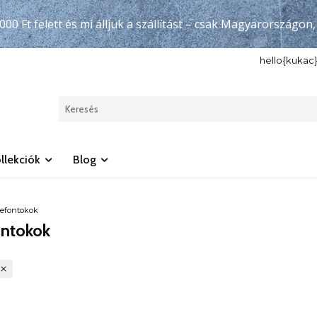
000 Ft felett és mi álljuk a szállítást – csak Magyarországon
hello{kuka
llekciók
Blog
efontokok
ontokok