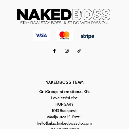
NAKEDBOSS TEAM
GritGroup International Kft.
Levelezési cím:
HUNGARY
1013 Budapest,
Váralja utca 15. Fszt 1.
hello{kukac}nakedbossclo.com