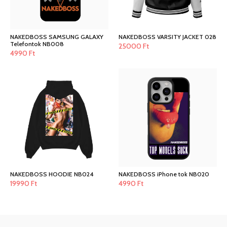
NAKEDBOSS SAMSUNG GALAXY
NAKEDBOSS VARSITY JACKET 028
Telefontok NB008
25000
Ft
4990
Ft
NAKEDBOSS HOODIE NB024
NAKEDBOSS iPhone tok NB020
19990
Ft
4990
Ft