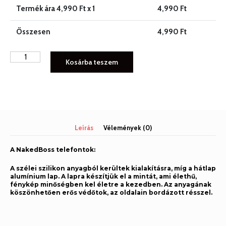
Termék ára
4,990
Ft x 1
4,990
Ft
Összesen
4,990
Ft
NAKEDBOSS
Kosárba teszem
SAMSUNG
GALAXY
Telefontok
NB029
mennyiség
Leírás
Vélemények (0)
A NakedBoss telefontok:
A szélei szilikon anyagból kerültek kialakításra, míg a hátlap
alumínium lap. A lapra készítjük el a mintát, ami élethű,
fénykép minőségben kel életre a kezedben. Az anyagának
köszönhetően erős védőtok, az oldalain bordázott résszel.