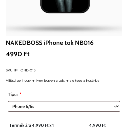
NAKEDBOSS iPhone tok NB016
4990
Ft
SKU:
IPHONE-016
Állítsd be, hogy milyen legyen a tok, majd tedd a Kosárba!
Típus
*
Termék ára
4,990
Ft x 1
4,990
Ft