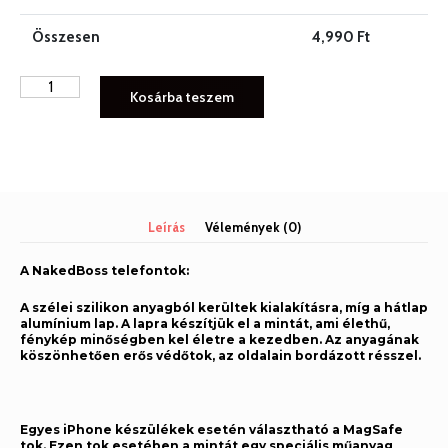
Összesen
4,990
Ft
NAKEDBOSS
Kosárba teszem
iPhone
tok
NB016
mennyiség
Leírás
Vélemények (0)
A NakedBoss telefontok:
A szélei szilikon anyagból kerültek kialakításra, míg a hátlap
alumínium lap. A lapra készítjük el a mintát, ami élethű,
fénykép minőségben kel életre a kezedben. Az anyagának
köszönhetően erős védőtok, az oldalain bordázott résszel.
Egyes iPhone készülékek esetén választható a MagSafe
tok. Ezen tok esetében a mintát egy speciális műanyag