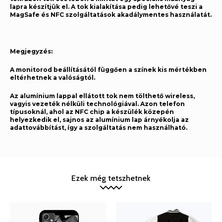
lapra készítjük el. A tok kialakítása pedig lehetővé teszi a
MagSafe és NFC szolgáltatások akadálymentes használatát.
Megjegyzés:
A monitorod beállításától függően a színek kis mértékben
eltérhetnek a valóságtól.
Az alumínium lappal ellátott tok nem tölthető wireless,
vagyis vezeték nélküli technológiával. Azon telefon
típusoknál, ahol az NFC chip a készülék közepén
helyezkedik el, sajnos az alumínium lap árnyékolja az
adattovábbítást, így a szolgáltatás nem használható.
Ezek még tetszhetnek