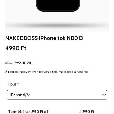
NAKEDBOSS iPhone tok NB013
4990
Ft
SKU:
IPHONE-013
Állítsd be, hogy milyen legyen a tok, majd tedd a Kosárba!
Típus
*
Termék ára
4,990
Ft x 1
4,990
Ft