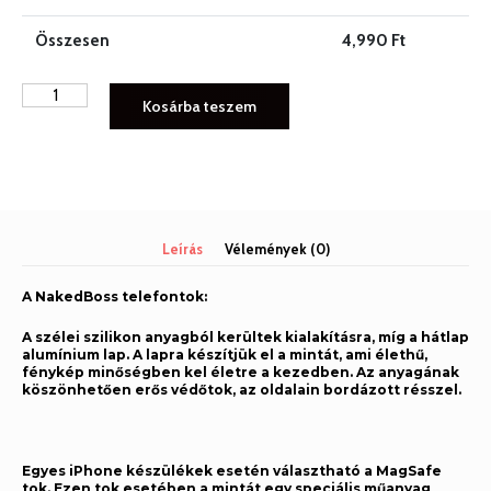
Összesen
4,990
Ft
NAKEDBOSS
Kosárba teszem
iPhone
tok
NB013
mennyiség
Leírás
Vélemények (0)
A NakedBoss telefontok:
A szélei szilikon anyagból kerültek kialakításra, míg a hátlap
alumínium lap. A lapra készítjük el a mintát, ami élethű,
fénykép minőségben kel életre a kezedben. Az anyagának
köszönhetően erős védőtok, az oldalain bordázott résszel.
Egyes iPhone készülékek esetén választható a MagSafe
tok. Ezen tok esetében a mintát egy speciális műanyag