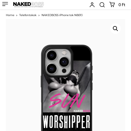
0 Ft
Home
Telefontokok
NAKEDBOSS iPhone tok NB013