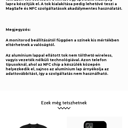
lapra készítjük el. A tok kialakítása pedig lehetővé teszi a
MagSafe és NFC szolgáltatások akadálymentes használatát.
Megjegyzés:
A monitorod beállításától függően a színek kis mértékben
eltérhetnek a valóságtól.
Az alumínium lappal ellátott tok nem tölthető wireless,
vagyis vezeték nélküli technológiával. Azon telefon
típusoknál, ahol az NFC chip a készülék közepén
helyezkedik el, sajnos az alumínium lap árnyékolja az
adattovábbítást, így a szolgáltatás nem használható.
Ezek még tetszhetnek