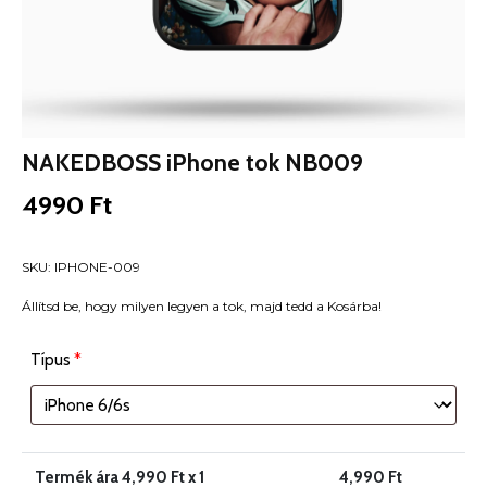
NAKEDBOSS iPhone tok NB009
4990
Ft
SKU:
IPHONE-009
Állítsd be, hogy milyen legyen a tok, majd tedd a Kosárba!
Típus
*
Termék ára
4,990
Ft x 1
4,990
Ft