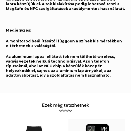
lapra készítjük el. A tok kialakítása pedig lehetővé teszi a
MagSafe és NFC szolgáltatások akadálymentes használatát.
Megjegyzés:
A monitorod beállításától függően a színek kis mértékben
eltérhetnek a valóságtól.
Az alumínium lappal ellátott tok nem tölthető wireless,
vagyis vezeték nélküli technológiával. Azon telefon
típusoknál, ahol az NFC chip a készülék közepén
helyezkedik el, sajnos az alumínium lap árnyékolja az
adattovábbítást, így a szolgáltatás nem használható.
Ezek még tetszhetnek