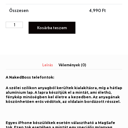
Összesen
4,990
Ft
NAKEDBOSS
Kosárba teszem
iPhone
tok
NB009
mennyiség
Leírás
Vélemények (0)
A NakedBoss telefontok:
A szélei szilikon anyagból kerültek kialakításra, míg a hátlap
alumínium lap. A lapra készítjük el a mintát, ami élethű,
fénykép minőségben kel életre a kezedben. Az anyagának
köszönhetően erős védőtok, az oldalain bordázott résszel.
Egyes iPhone készülékek esetén választható a MagSafe
tok. Ezen tok esetében a mintát egy speciális műanyag